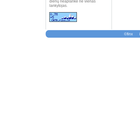
dienų neaplankė nė vienas
lankytojas.
©finx i