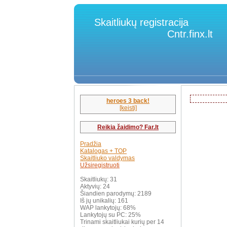
Skaitliukų registracija
Cntr.finx.lt
heroes 3 back!
[keisti]
Reikia žaidimo? Far.lt
Pradžia
Katalogas + TOP
Skaitliuko valdymas
Užsiregistruoti
Skaitliukų: 31
Aktyvių: 24
Šiandien parodymų: 2189
Iš jų unikalių: 161
WAP lankytojų: 68%
Lankytojų su PC: 25%
Trinami skaitliukai kurių per 14